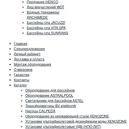
Продукция HENCO
Душ впечатлений WDT
Водные тренажеры
ARCHIMEDE
Бассейны-спа JACUZZI
Бассейны-спа VITA SPA
Бассейны-спа SUNRANS
Главная
Спецпредложения
Личный кабинет
Доставка и оплата
Монтаж оборудования
О магазине
Гарантии
Контакты
Каталог
Оборудование для бассейнов
Оборудование ASTRALPOOL
Светильники для бассейнов ASTEL
Трансформаторы BV elektronik
Насосы CALPEDA
Оборудование из нержавеющей стали XENOZONE
Установки ультрафиолетовой дезинфекции воды XENOZONE
Установки ультрафиолетовые УДВ (НПО ЛИТ)