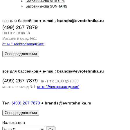
Бассейны-спа VITA SPA
Бассейны-спа SUNRANS
все для бассейнов ●
e-mail: brands@evrotehnika.ru
(499) 267 7879
Пн-Пт c 10 до 18
Магазин и склад №1:
ст. м. "Электрозаводская"
Спецпредложения
все для бассейнов ●
e-mail: brands@evrotehnika.ru
(499) 267 7879
Пн - Пт с 10.00 до 18.00
магазин и склад №1:
ст. м. "Электрозаводская"
Тел.
(499) 267 7879
●
brands@evrotehnika.ru
Спецпредложения
Валюта
цен