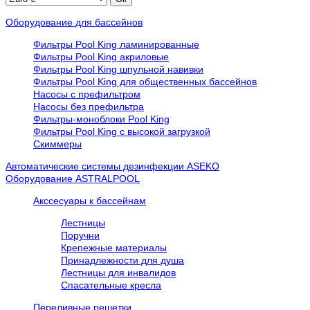
Оборудование для бассейнов
Фильтры Pool King ламинированные
Фильтры Pool King акриловые
Фильтры Pool King шпульной навивки
Фильтры Pool King для общественных бассейнов
Насосы с префильтром
Насосы без префильтра
Фильтры-моноблоки Pool King
Фильтры Pool King с высокой загрузкой
Скиммеры
Автоматические системы дезинфекции ASEKO
Оборудование ASTRALPOOL
Акссесуары к бассейнам
Лестницы
Поручни
Крепежные материалы
Принадлежности для душа
Лестницы для инвалидов
Спасательные кресла
Переливные решетки