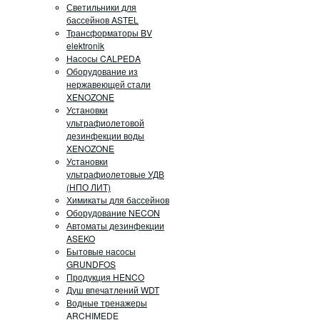
Светильники для
бассейнов ASTEL
Трансформаторы BV
elektronik
Насосы CALPEDA
Оборудование из
нержавеющей стали
XENOZONE
Установки
ультрафиолетовой
дезинфекции воды
XENOZONE
Установки
ультрафиолетовые УДВ
(НПО ЛИТ)
Химикаты для бассейнов
Оборудование NECON
Автоматы дезинфекции
ASEKO
Бытовые насосы
GRUNDFOS
Продукция HENCO
Душ впечатлений WDT
Водные тренажеры
ARCHIMEDE