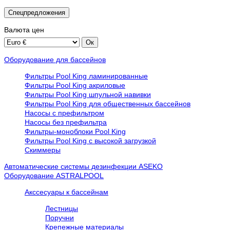
Спецпредложения
Валюта
цен
Оборудование для бассейнов
Фильтры Pool King ламинированные
Фильтры Pool King акриловые
Фильтры Pool King шпульной навивки
Фильтры Pool King для общественных бассейнов
Насосы с префильтром
Насосы без префильтра
Фильтры-моноблоки Pool King
Фильтры Pool King с высокой загрузкой
Скиммеры
Автоматические системы дезинфекции ASEKO
Оборудование ASTRALPOOL
Акссесуары к бассейнам
Лестницы
Поручни
Крепежные материалы