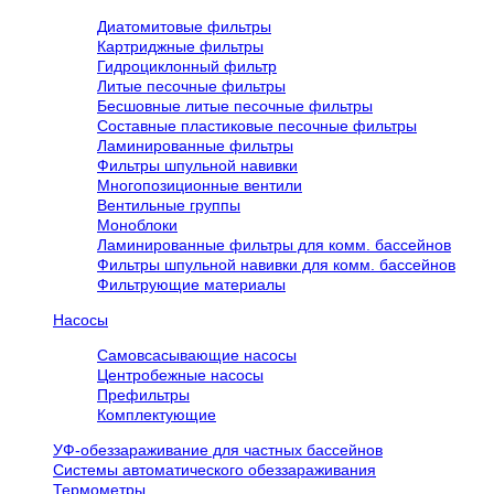
Диатомитовые фильтры
Картриджные фильтры
Гидроциклонный фильтр
Литые песочные фильтры
Бесшовные литые песочные фильтры
Составные пластиковые песочные фильтры
Ламинированные фильтры
Фильтры шпульной навивки
Многопозиционные вентили
Вентильные группы
Моноблоки
Ламинированные фильтры для комм. бассейнов
Фильтры шпульной навивки для комм. бассейнов
Фильтрующие материалы
Насосы
Самовсасывающие насосы
Центробежные насосы
Префильтры
Комплектующие
УФ-обеззараживание для частных бассейнов
Системы автоматического обеззараживания
Термометры