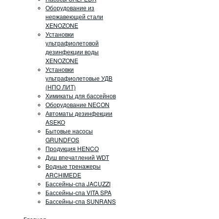
Оборудование из
нержавеющей стали
XENOZONE
Установки
ультрафиолетовой
дезинфекции воды
XENOZONE
Установки
ультрафиолетовые УДВ
(НПО ЛИТ)
Химикаты для бассейнов
Оборудование NECON
Автоматы дезинфекции
ASEKO
Бытовые насосы
GRUNDFOS
Продукция HENCO
Душ впечатлений WDT
Водные тренажеры
ARCHIMEDE
Бассейны-спа JACUZZI
Бассейны-спа VITA SPA
Бассейны-спа SUNRANS