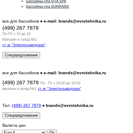
Бассейны-спа VITA SPA
Бассейны-спа SUNRANS
все для бассейнов ●
e-mail: brands@evrotehnika.ru
(499) 267 7879
Пн-Пт c 10 до 18
Магазин и склад №1:
ст. м. "Электрозаводская"
Спецпредложения
все для бассейнов ●
e-mail: brands@evrotehnika.ru
(499) 267 7879
Пн - Пт с 10.00 до 18.00
магазин и склад №1:
ст. м. "Электрозаводская"
Тел.
(499) 267 7879
●
brands@evrotehnika.ru
Спецпредложения
Валюта
цен