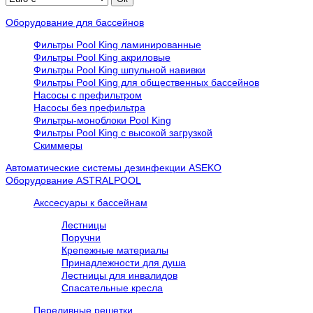
Оборудование для бассейнов
Фильтры Pool King ламинированные
Фильтры Pool King акриловые
Фильтры Pool King шпульной навивки
Фильтры Pool King для общественных бассейнов
Насосы с префильтром
Насосы без префильтра
Фильтры-моноблоки Pool King
Фильтры Pool King с высокой загрузкой
Скиммеры
Автоматические системы дезинфекции ASEKO
Оборудование ASTRALPOOL
Акссесуары к бассейнам
Лестницы
Поручни
Крепежные материалы
Принадлежности для душа
Лестницы для инвалидов
Спасательные кресла
Переливные решетки