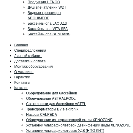
Продукция HENCO
Душ впечатлений WDT
Водные тренажеры
ARCHIMEDE
Бассейны-спа JACUZZI
Бассейны-спа VITA SPA
Бассейны-спа SUNRANS
Главная
Спецпредложения
Личный кабинет
Доставка и оплата
Монтаж оборудования
О магазине
Гарантии
Контакты
Каталог
Оборудование для бассейнов
Оборудование ASTRALPOOL
Светильники для бассейнов ASTEL
Трансформаторы BV elektronik
Насосы CALPEDA
Оборудование из нержавеющей стали XENOZONE
Установки ультрафиолетовой дезинфекции воды XENOZONE
Установки ультрафиолетовые УДВ (НПО ЛИТ)