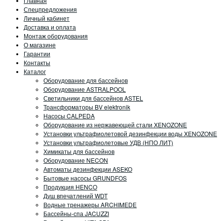
Главная
Спецпредложения
Личный кабинет
Доставка и оплата
Монтаж оборудования
О магазине
Гарантии
Контакты
Каталог
Оборудование для бассейнов
Оборудование ASTRALPOOL
Светильники для бассейнов ASTEL
Трансформаторы BV elektronik
Насосы CALPEDA
Оборудование из нержавеющей стали XENOZONE
Установки ультрафиолетовой дезинфекции воды XENOZONE
Установки ультрафиолетовые УДВ (НПО ЛИТ)
Химикаты для бассейнов
Оборудование NECON
Автоматы дезинфекции ASEKO
Бытовые насосы GRUNDFOS
Продукция HENCO
Душ впечатлений WDT
Водные тренажеры ARCHIMEDE
Бассейны-спа JACUZZI