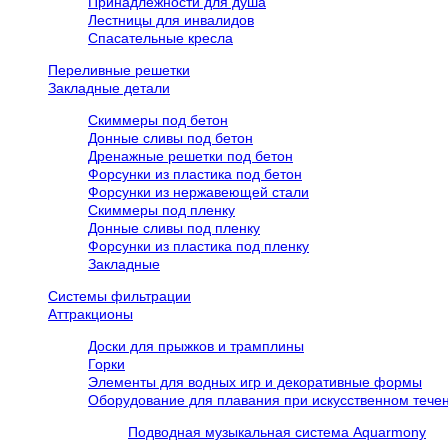
Принадлежности для душа
Лестницы для инвалидов
Спасательные кресла
Переливные решетки
Закладные детали
Скиммеры под бетон
Донные сливы под бетон
Дренажные решетки под бетон
Форсунки из пластика под бетон
Форсунки из нержавеющей стали
Скиммеры под пленку
Донные сливы под пленку
Форсунки из пластика под пленку
Закладные
Системы фильтрации
Аттракционы
Доски для прыжков и трамплины
Горки
Элементы для водных игр и декоративные формы
Оборудование для плавания при искусственном течен
Подводная музыкальная система Aquarmony