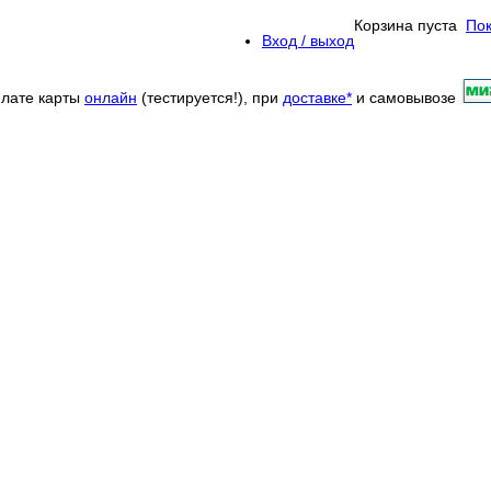
Корзина пуста
Пок
Вход / выход
плате карты
онлайн
(тестируется!), при
доставке*
и самовывозе