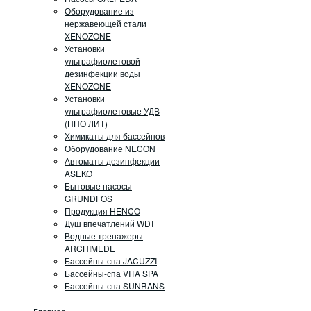
Оборудование из
нержавеющей стали
XENOZONE
Установки
ультрафиолетовой
дезинфекции воды
XENOZONE
Установки
ультрафиолетовые УДВ
(НПО ЛИТ)
Химикаты для бассейнов
Оборудование NECON
Автоматы дезинфекции
ASEKO
Бытовые насосы
GRUNDFOS
Продукция HENCO
Душ впечатлений WDT
Водные тренажеры
ARCHIMEDE
Бассейны-спа JACUZZI
Бассейны-спа VITA SPA
Бассейны-спа SUNRANS