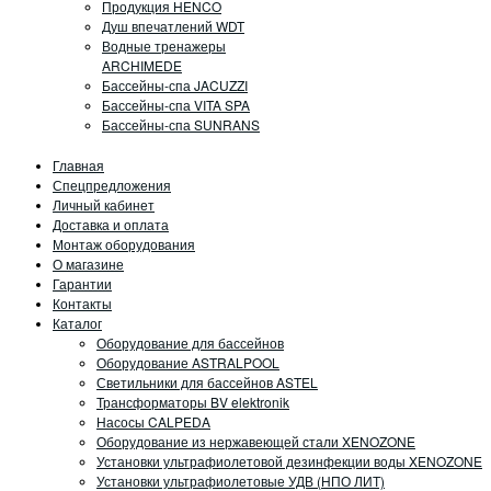
Продукция HENCO
Душ впечатлений WDT
Водные тренажеры
ARCHIMEDE
Бассейны-спа JACUZZI
Бассейны-спа VITA SPA
Бассейны-спа SUNRANS
Главная
Спецпредложения
Личный кабинет
Доставка и оплата
Монтаж оборудования
О магазине
Гарантии
Контакты
Каталог
Оборудование для бассейнов
Оборудование ASTRALPOOL
Светильники для бассейнов ASTEL
Трансформаторы BV elektronik
Насосы CALPEDA
Оборудование из нержавеющей стали XENOZONE
Установки ультрафиолетовой дезинфекции воды XENOZONE
Установки ультрафиолетовые УДВ (НПО ЛИТ)