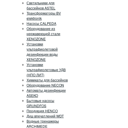
Светильники для
бассейнов ASTEL
Трансформаторы BV
elektronik
Насосы CALPEDA
Оборудование из
нержавеющей стали
XENOZONE
Установки
ультрафиолетовой
дезинфекции воды
XENOZONE
Установки
ультрафиолетовые УДВ
(НПО ЛИТ)
Химикаты для бассейнов
Оборудование NECON
Автоматы дезинфекции
ASEKO
Бытовые насосы
GRUNDFOS
Продукция HENCO
Душ впечатлений WDT
Водные тренажеры
ARCHIMEDE