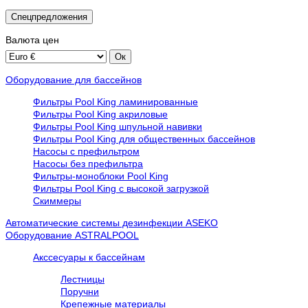
Спецпредложения
Валюта
цен
Оборудование для бассейнов
Фильтры Pool King ламинированные
Фильтры Pool King акриловые
Фильтры Pool King шпульной навивки
Фильтры Pool King для общественных бассейнов
Насосы с префильтром
Насосы без префильтра
Фильтры-моноблоки Pool King
Фильтры Pool King с высокой загрузкой
Скиммеры
Автоматические системы дезинфекции ASEKO
Оборудование ASTRALPOOL
Акссесуары к бассейнам
Лестницы
Поручни
Крепежные материалы