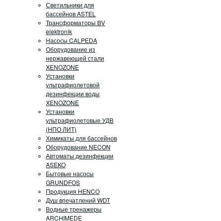
Светильники для
бассейнов ASTEL
Трансформаторы BV
elektronik
Насосы CALPEDA
Оборудование из
нержавеющей стали
XENOZONE
Установки
ультрафиолетовой
дезинфекции воды
XENOZONE
Установки
ультрафиолетовые УДВ
(НПО ЛИТ)
Химикаты для бассейнов
Оборудование NECON
Автоматы дезинфекции
ASEKO
Бытовые насосы
GRUNDFOS
Продукция HENCO
Душ впечатлений WDT
Водные тренажеры
ARCHIMEDE