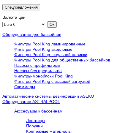
Спецпредложения
Валюта
цен
Оборудование для бассейнов
Фильтры Pool King ламинированные
Фильтры Pool King акриловые
Фильтры Pool King шпульной навивки
Фильтры Pool King для общественных бассейнов
Насосы с префильтром
Насосы без префильтра
Фильтры-моноблоки Pool King
Фильтры Pool King с высокой загрузкой
Скиммеры
Автоматические системы дезинфекции ASEKO
Оборудование ASTRALPOOL
Акссесуары к бассейнам
Лестницы
Поручни
Крепежные материалы