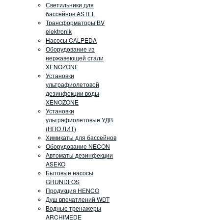
Светильники для
бассейнов ASTEL
Трансформаторы BV
elektronik
Насосы CALPEDA
Оборудование из
нержавеющей стали
XENOZONE
Установки
ультрафиолетовой
дезинфекции воды
XENOZONE
Установки
ультрафиолетовые УДВ
(НПО ЛИТ)
Химикаты для бассейнов
Оборудование NECON
Автоматы дезинфекции
ASEKO
Бытовые насосы
GRUNDFOS
Продукция HENCO
Душ впечатлений WDT
Водные тренажеры
ARCHIMEDE