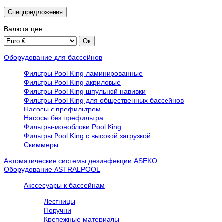
Спецпредложения
Валюта
цен
Оборудование для бассейнов
Фильтры Pool King ламинированные
Фильтры Pool King акриловые
Фильтры Pool King шпульной навивки
Фильтры Pool King для общественных бассейнов
Насосы с префильтром
Насосы без префильтра
Фильтры-моноблоки Pool King
Фильтры Pool King с высокой загрузкой
Скиммеры
Автоматические системы дезинфекции ASEKO
Оборудование ASTRALPOOL
Акссесуары к бассейнам
Лестницы
Поручни
Крепежные материалы