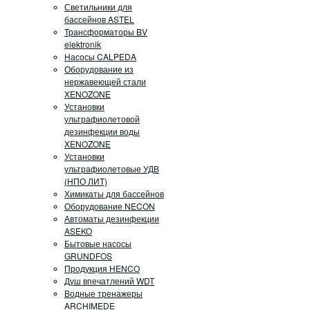
Светильники для
бассейнов ASTEL
Трансформаторы BV
elektronik
Насосы CALPEDA
Оборудование из
нержавеющей стали
XENOZONE
Установки
ультрафиолетовой
дезинфекции воды
XENOZONE
Установки
ультрафиолетовые УДВ
(НПО ЛИТ)
Химикаты для бассейнов
Оборудование NECON
Автоматы дезинфекции
ASEKO
Бытовые насосы
GRUNDFOS
Продукция HENCO
Душ впечатлений WDT
Водные тренажеры
ARCHIMEDE