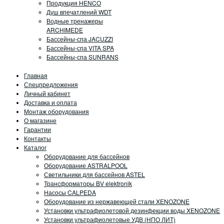
Продукция HENCO
Душ впечатлений WDT
Водные тренажеры
ARCHIMEDE
Бассейны-спа JACUZZI
Бассейны-спа VITA SPA
Бассейны-спа SUNRANS
Главная
Спецпредложения
Личный кабинет
Доставка и оплата
Монтаж оборудования
О магазине
Гарантии
Контакты
Каталог
Оборудование для бассейнов
Оборудование ASTRALPOOL
Светильники для бассейнов ASTEL
Трансформаторы BV elektronik
Насосы CALPEDA
Оборудование из нержавеющей стали XENOZONE
Установки ультрафиолетовой дезинфекции воды XENOZONE
Установки ультрафиолетовые УДВ (НПО ЛИТ)