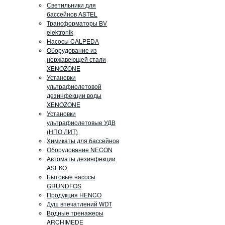
Светильники для
бассейнов ASTEL
Трансформаторы BV
elektronik
Насосы CALPEDA
Оборудование из
нержавеющей стали
XENOZONE
Установки
ультрафиолетовой
дезинфекции воды
XENOZONE
Установки
ультрафиолетовые УДВ
(НПО ЛИТ)
Химикаты для бассейнов
Оборудование NECON
Автоматы дезинфекции
ASEKO
Бытовые насосы
GRUNDFOS
Продукция HENCO
Душ впечатлений WDT
Водные тренажеры
ARCHIMEDE