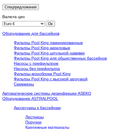
Спецпредложения
Валюта
цен
Оборудование для бассейнов
Фильтры Pool King ламинированные
Фильтры Pool King акриловые
Фильтры Pool King шпульной навивки
Фильтры Pool King для общественных бассейнов
Насосы с префильтром
Насосы без префильтра
Фильтры-моноблоки Pool King
Фильтры Pool King с высокой загрузкой
Скиммеры
Автоматические системы дезинфекции ASEKO
Оборудование ASTRALPOOL
Акссесуары к бассейнам
Лестницы
Поручни
Крепежные материалы