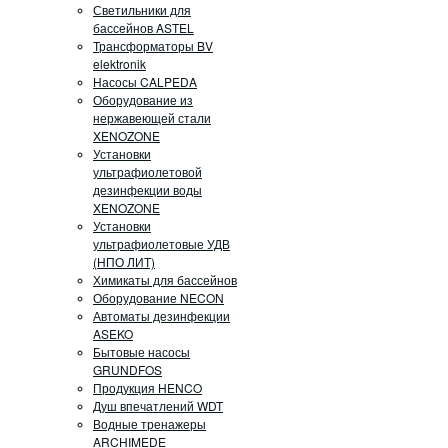
Светильники для
бассейнов ASTEL
Трансформаторы BV
elektronik
Насосы CALPEDA
Оборудование из
нержавеющей стали
XENOZONE
Установки
ультрафиолетовой
дезинфекции воды
XENOZONE
Установки
ультрафиолетовые УДВ
(НПО ЛИТ)
Химикаты для бассейнов
Оборудование NECON
Автоматы дезинфекции
ASEKO
Бытовые насосы
GRUNDFOS
Продукция HENCO
Душ впечатлений WDT
Водные тренажеры
ARCHIMEDE