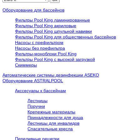
Оборудование для бассейнов
Фильтры Pool King ламинированные
Фильтры Pool King акриловые
Фильтры Pool King шпульной навивки
Фильтры Pool King для общественных бассейнов
Насосы с префильтром
Насосы без префильтра
Фильтры-моноблоки Pool King
Фильтры Pool King с высокой загрузкой
Скиммеры
Автоматические системы дезинфекции ASEKO
Оборудование ASTRALPOOL
Акссесуары к бассейнам
Лестницы
Поручни
Крепежные материалы
Принадлежности для душа
Лестницы для инвалидов
Спасательные кресла
Переливные решетки