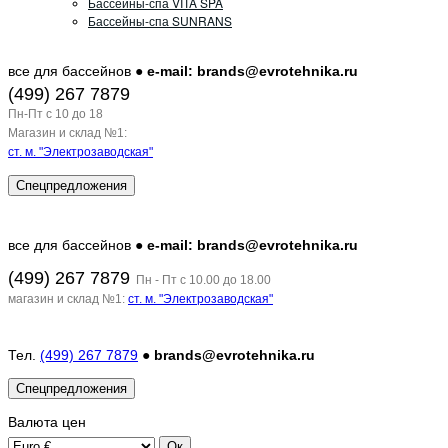
Бассейны-спа VITA SPA
Бассейны-спа SUNRANS
все для бассейнов ●
e-mail: brands@evrotehnika.ru
(499) 267 7879
Пн-Пт c 10 до 18
Магазин и склад №1:
ст. м. "Электрозаводская"
Спецпредложения
все для бассейнов ●
e-mail: brands@evrotehnika.ru
(499) 267 7879
Пн - Пт с 10.00 до 18.00
магазин и склад №1:
ст. м. "Электрозаводская"
Тел.
(499) 267 7879
●
brands@evrotehnika.ru
Спецпредложения
Валюта
цен