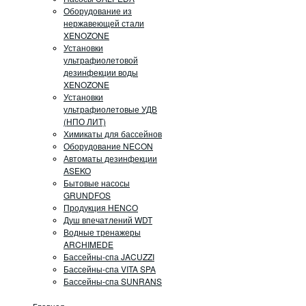
Оборудование из
нержавеющей стали
XENOZONE
Установки
ультрафиолетовой
дезинфекции воды
XENOZONE
Установки
ультрафиолетовые УДВ
(НПО ЛИТ)
Химикаты для бассейнов
Оборудование NECON
Автоматы дезинфекции
ASEKO
Бытовые насосы
GRUNDFOS
Продукция HENCO
Душ впечатлений WDT
Водные тренажеры
ARCHIMEDE
Бассейны-спа JACUZZI
Бассейны-спа VITA SPA
Бассейны-спа SUNRANS