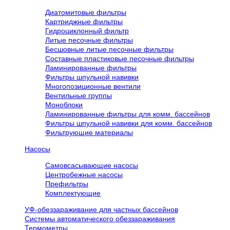
Диатомитовые фильтры
Картриджные фильтры
Гидроциклонный фильтр
Литые песочные фильтры
Бесшовные литые песочные фильтры
Составные пластиковые песочные фильтры
Ламинированные фильтры
Фильтры шпульной навивки
Многопозиционные вентили
Вентильные группы
Моноблоки
Ламинированные фильтры для комм. бассейнов
Фильтры шпульной навивки для комм. бассейнов
Фильтрующие материалы
Насосы
Самовсасывающие насосы
Центробежные насосы
Префильтры
Комплектующие
УФ-обеззараживание для частных бассейнов
Системы автоматического обеззараживания
Термометры