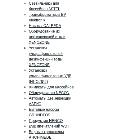
Светильники для
бассейнов ASTEL
Трансформаторы BV
elektronik
Насосы CALPEDA
Оборудование из
нержавеющей стали
XENOZONE
Установки
ультрафиолетовой
дезинфекции воды
XENOZONE
Установки
ультрафиолетовые УДВ
(НПО ЛИТ)
Химикаты для бассейнов
Оборудование NECON
Автоматы дезинфекции
ASEKO
Бытовые насосы
GRUNDFOS
Продукция HENCO
Душ впечатлений WDT
Водные тренажеры
ARCHIMEDE