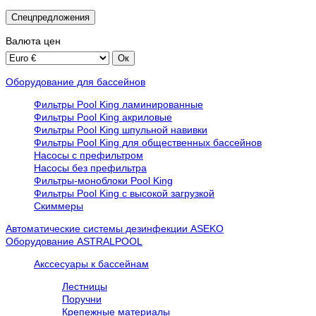
Спецпредложения
Валюта
цен
Оборудование для бассейнов
Фильтры Pool King ламинированные
Фильтры Pool King акриловые
Фильтры Pool King шпульной навивки
Фильтры Pool King для общественных бассейнов
Насосы с префильтром
Насосы без префильтра
Фильтры-моноблоки Pool King
Фильтры Pool King с высокой загрузкой
Скиммеры
Автоматические системы дезинфекции ASEKO
Оборудование ASTRALPOOL
Акссесуары к бассейнам
Лестницы
Поручни
Крепежные материалы