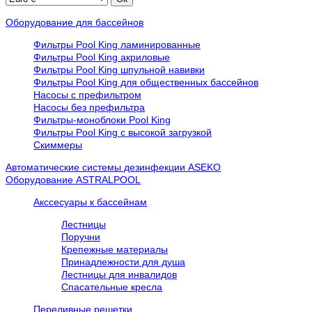
Оборудование для бассейнов
Фильтры Pool King ламинированные
Фильтры Pool King акриловые
Фильтры Pool King шпульной навивки
Фильтры Pool King для общественных бассейнов
Насосы с префильтром
Насосы без префильтра
Фильтры-моноблоки Pool King
Фильтры Pool King с высокой загрузкой
Скиммеры
Автоматические системы дезинфекции ASEKO
Оборудование ASTRALPOOL
Акссесуары к бассейнам
Лестницы
Поручни
Крепежные материалы
Принадлежности для душа
Лестницы для инвалидов
Спасательные кресла
Переливные решетки