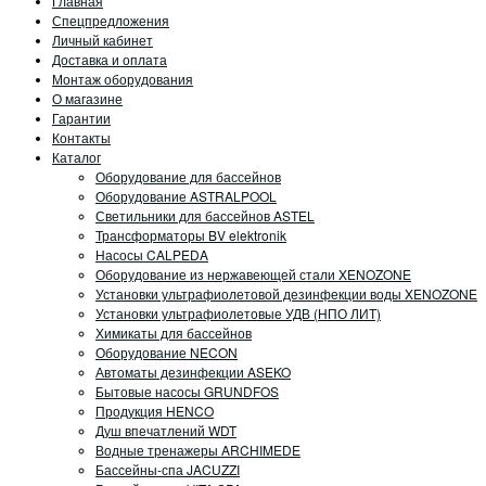
Главная
Спецпредложения
Личный кабинет
Доставка и оплата
Монтаж оборудования
О магазине
Гарантии
Контакты
Каталог
Оборудование для бассейнов
Оборудование ASTRALPOOL
Светильники для бассейнов ASTEL
Трансформаторы BV elektronik
Насосы CALPEDA
Оборудование из нержавеющей стали XENOZONE
Установки ультрафиолетовой дезинфекции воды XENOZONE
Установки ультрафиолетовые УДВ (НПО ЛИТ)
Химикаты для бассейнов
Оборудование NECON
Автоматы дезинфекции ASEKO
Бытовые насосы GRUNDFOS
Продукция HENCO
Душ впечатлений WDT
Водные тренажеры ARCHIMEDE
Бассейны-спа JACUZZI