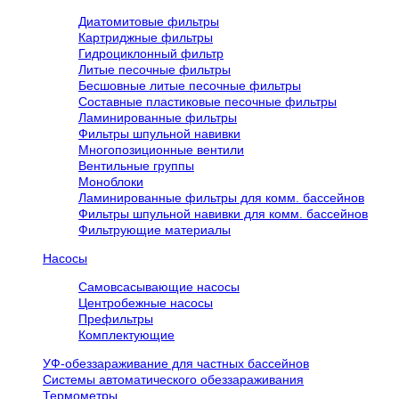
Диатомитовые фильтры
Картриджные фильтры
Гидроциклонный фильтр
Литые песочные фильтры
Бесшовные литые песочные фильтры
Составные пластиковые песочные фильтры
Ламинированные фильтры
Фильтры шпульной навивки
Многопозиционные вентили
Вентильные группы
Моноблоки
Ламинированные фильтры для комм. бассейнов
Фильтры шпульной навивки для комм. бассейнов
Фильтрующие материалы
Насосы
Самовсасывающие насосы
Центробежные насосы
Префильтры
Комплектующие
УФ-обеззараживание для частных бассейнов
Системы автоматического обеззараживания
Термометры