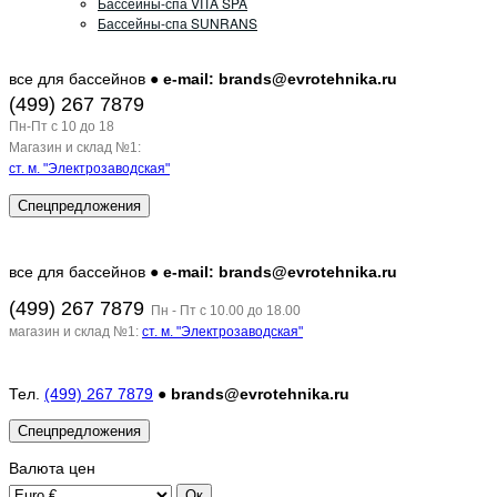
Бассейны-спа VITA SPA
Бассейны-спа SUNRANS
все для бассейнов ●
e-mail: brands@evrotehnika.ru
(499) 267 7879
Пн-Пт c 10 до 18
Магазин и склад №1:
ст. м. "Электрозаводская"
Спецпредложения
все для бассейнов ●
e-mail: brands@evrotehnika.ru
(499) 267 7879
Пн - Пт с 10.00 до 18.00
магазин и склад №1:
ст. м. "Электрозаводская"
Тел.
(499) 267 7879
●
brands@evrotehnika.ru
Спецпредложения
Валюта
цен