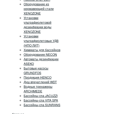
Оборудование из
нержавеющей стали
XENOZONE
Установки
ультрафиолетовой
дезинфекции воды
XENOZONE
Установки
ультрафиолетовые УДВ
(НПО ЛИТ)
Химикаты для бассейнов
Оборудование NECON
Автоматы дезинфекции
ASEKO
Бытовые насосы
GRUNDFOS
Продукция HENCO
Душ впечатлений WDT
Водные тренажеры
ARCHIMEDE
Бассейны-спа JACUZZI
Бассейны-спа VITA SPA
Бассейны-спа SUNRANS