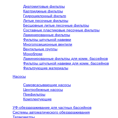
Диатомитовые фильтры
Картриджные фильтры
Гидроциклонный фильтр
Литые песочные фильтры
Бесшовные литые песочные фильтры
Составные пластиковые песочные фильтры
Ламинированные фильтры
Фильтры шпульной навивки
Многопозиционные вентили
Вентильные группы
Моноблоки
Ламинированные фильтры для комм. бассейнов
Фильтры шпульной навивки для комм. бассейнов
Фильтрующие материалы
Насосы
Самовсасывающие насосы
Центробежные насосы
Префильтры
Комплектующие
УФ-обеззараживание для частных бассейнов
Системы автоматического обеззараживания
Термометры