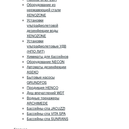
Оборудование из
нержавеющей стали
XENOZONE
Установки
ультрафиолетовой
дезинфекции воды
XENOZONE
Установки
ультрафиолетовые УДВ
(НПО ЛИТ)
Химикаты для бассейнов
Оборудование NECON
Автоматы дезинфекции
ASEKO
Бытовые насосы
GRUNDFOS
Продукция HENCO
Душ впечатлений WDT
Водные тренажеры
ARCHIMEDE
Бассейны-спа JACUZZI
Бассейны-спа VITA SPA
Бассейны-спа SUNRANS