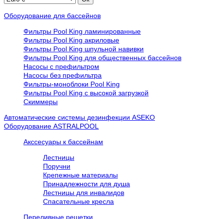
Оборудование для бассейнов
Фильтры Pool King ламинированные
Фильтры Pool King акриловые
Фильтры Pool King шпульной навивки
Фильтры Pool King для общественных бассейнов
Насосы с префильтром
Насосы без префильтра
Фильтры-моноблоки Pool King
Фильтры Pool King с высокой загрузкой
Скиммеры
Автоматические системы дезинфекции ASEKO
Оборудование ASTRALPOOL
Акссесуары к бассейнам
Лестницы
Поручни
Крепежные материалы
Принадлежности для душа
Лестницы для инвалидов
Спасательные кресла
Переливные решетки