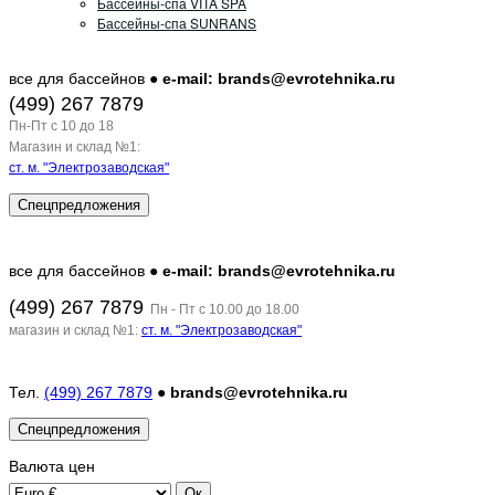
Бассейны-спа VITA SPA
Бассейны-спа SUNRANS
все для бассейнов ●
e-mail: brands@evrotehnika.ru
(499) 267 7879
Пн-Пт c 10 до 18
Магазин и склад №1:
ст. м. "Электрозаводская"
Спецпредложения
все для бассейнов ●
e-mail: brands@evrotehnika.ru
(499) 267 7879
Пн - Пт с 10.00 до 18.00
магазин и склад №1:
ст. м. "Электрозаводская"
Тел.
(499) 267 7879
●
brands@evrotehnika.ru
Спецпредложения
Валюта
цен