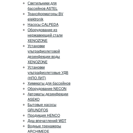
Светильники для
бассейнов ASTEL
Трансформаторы BV
elektronik
Насосы CALPEDA
Оборудование из
нержавеющей стали
XENOZONE
Установки
ультрафиолетовой
дезинфекции воды
XENOZONE
Установки
ультрафиолетовые УДВ
(НПО ЛИТ)
Химикаты для бассейнов
Оборудование NECON
Автоматы дезинфекции
ASEKO
Бытовые насосы
GRUNDFOS
Продукция HENCO
Душ впечатлений WDT
Водные тренажеры
ARCHIMEDE