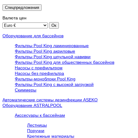
Спецпредложения
Валюта
цен
Оборудование для бассейнов
Фильтры Pool King ламинированные
Фильтры Pool King акриловые
Фильтры Pool King шпульной навивки
Фильтры Pool King для общественных бассейнов
Насосы с префильтром
Насосы без префильтра
Фильтры-моноблоки Pool King
Фильтры Pool King с высокой загрузкой
Скиммеры
Автоматические системы дезинфекции ASEKO
Оборудование ASTRALPOOL
Акссесуары к бассейнам
Лестницы
Поручни
Крепежные материалы