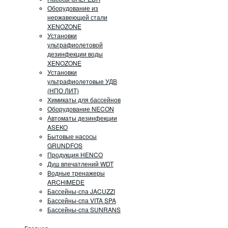
Оборудование из
нержавеющей стали
XENOZONE
Установки
ультрафиолетовой
дезинфекции воды
XENOZONE
Установки
ультрафиолетовые УДВ
(НПО ЛИТ)
Химикаты для бассейнов
Оборудование NECON
Автоматы дезинфекции
ASEKO
Бытовые насосы
GRUNDFOS
Продукция HENCO
Душ впечатлений WDT
Водные тренажеры
ARCHIMEDE
Бассейны-спа JACUZZI
Бассейны-спа VITA SPA
Бассейны-спа SUNRANS