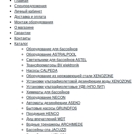
Главная
Спецпредложения
Личный кабинет
Доставка и оплата
Монтаж оборудования
О магазине
Гарантии
Контакты
Каталог
Оборудование для бассейнов
Оборудование ASTRALPOOL
Светильники для бассейнов ASTEL
Трансформаторы BV elektronik
Насосы CALPEDA
Оборудование из нержавеющей стали XENOZONE
Установки ультрафиолетовой дезинфекции воды XENOZONE
Установки ультрафиолетовые УДВ (НПО ЛИТ)
Химикаты для бассейнов
Оборудование NECON
Автоматы дезинфекции ASEKO
Бытовые насосы GRUNDFOS
Продукция HENCO
Душ впечатлений WDT
Водные тренажеры ARCHIMEDE
Бассейны-спа JACUZZI