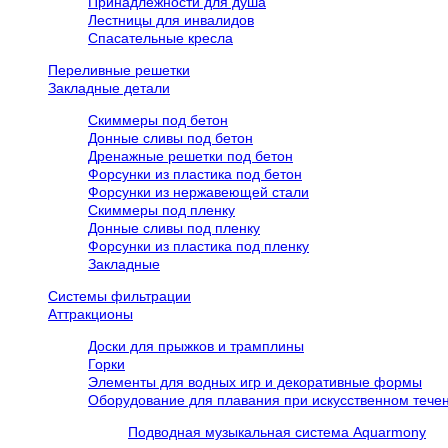
Принадлежности для душа
Лестницы для инвалидов
Спасательные кресла
Переливные решетки
Закладные детали
Скиммеры под бетон
Донные сливы под бетон
Дренажные решетки под бетон
Форсунки из пластика под бетон
Форсунки из нержавеющей стали
Скиммеры под пленку
Донные сливы под пленку
Форсунки из пластика под пленку
Закладные
Системы фильтрации
Аттракционы
Доски для прыжков и трамплины
Горки
Элементы для водных игр и декоративные формы
Оборудование для плавания при искусственном течен
Подводная музыкальная система Aquarmony